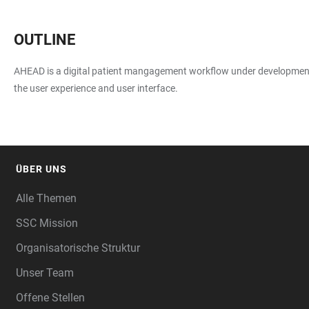
OUTLINE
AHEAD is a digital patient mangagement workflow under development, w
the user experience and user interface.
ÜBER UNS
FOOTER
Alle Themen
SSC Mission
Organisatorische Struktur
Unser Team
Offene Stellen