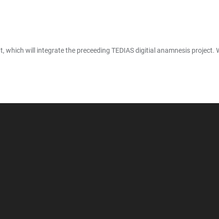
hich will integrate the preceeding TEDIAS digitial anamnesis project. W