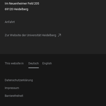
Im Neuenheimer Feld 205
69120 Heidelberg
Anfahrt
Zur Website der Universität Heidelberg
This website in
Deutsch
English
SPRACHEN
FOOTER
Datenschutzerklärung
LEGAL
Impressum
Barrierefreiheit