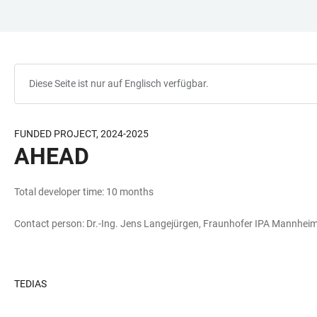
ZUM
HAUPTNAVIGATION
WEBSEITENSUCHE
LINKS
HAUPTINHALT
ÖFFNEN
ÖFFNEN
ZUR
BARRIEREFREIHEIT
Diese Seite ist nur auf Englisch verfügbar.
FUNDED PROJECT, 2024-2025
AHEAD
Total developer time: 10 months
Contact person: Dr.-Ing. Jens Langejürgen, Fraunhofer IPA Mannhei
TEDIAS