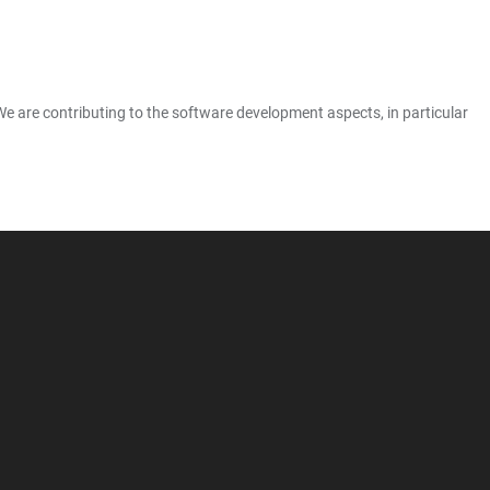
e are contributing to the software development aspects, in particular